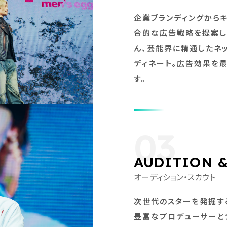
企業ブランディングからキ
合的な広告戦略を提案し
ん、芸能界に精通したネ
ディネート。広告効果を
す。
03
AUDITION 
オーディション・スカウト
次世代のスターを発掘す
豊富なプロデューサーと